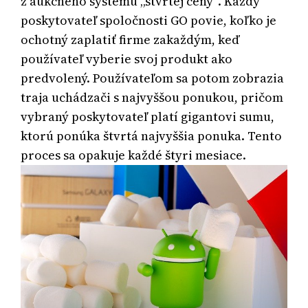
z aukčného systému „štvrtej ceny“. Každý
poskytovateľ spoločnosti GO povie, koľko je
ochotný zaplatiť firme zakaždým, keď
používateľ vyberie svoj produkt ako
predvolený. Používateľom sa potom zobrazia
traja uchádzači s najvyššou ponukou, pričom
vybraný poskytovateľ platí gigantovi sumu,
ktorú ponúka štvrtá najvyššia ponuka. Tento
proces sa opakuje každé štyri mesiace.