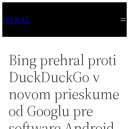
Skip
to
MERAL
content
Bing prehral proti
DuckDuckGo v
novom prieskume
od Googlu pre
software Android