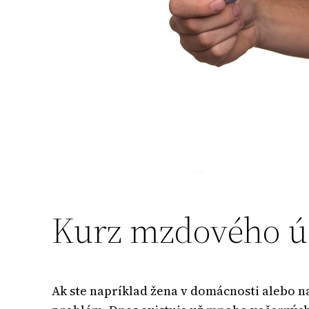
Kurz mzdového ú
Ak ste napríklad žena v domácnosti alebo na