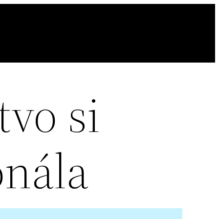
vo si
onála