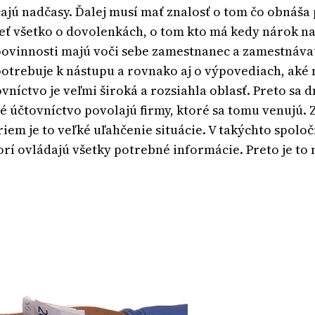
ajú nadčasy. Ďalej musí mať znalosť o tom čo obnáša
ieť všetko o dovolenkách, o tom kto má kedy nárok n
povinnosti majú voči sebe zamestnanec a zamestnávat
trebuje k nástupu a rovnako aj o výpovediach, aké m
níctvo je veľmi široká a rozsiahla oblasť. Preto sa 
é účtovníctvo povolajú firmy, ktoré sa tomu venujú. Z
iem je to veľké uľahčenie situácie. V takýchto spol
torí ovládajú všetky potrebné informácie. Preto je t