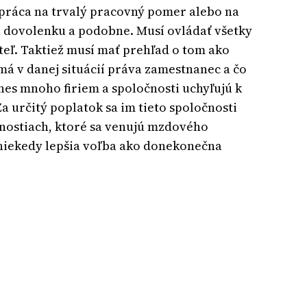
 práca na trvalý pracovný pomer alebo na
a dovolenku a podobne. Musí ovládať všetky
eľ. Taktiež musí mať prehľad o tom ako
á v danej situácií práva zamestnanec a čo
dnes mnoho firiem a spoločnosti uchyľujú k
a určitý poplatok sa im tieto spoločnosti
očnostiach, ktoré sa venujú mzdového
o niekedy lepšia voľba ako donekonečna