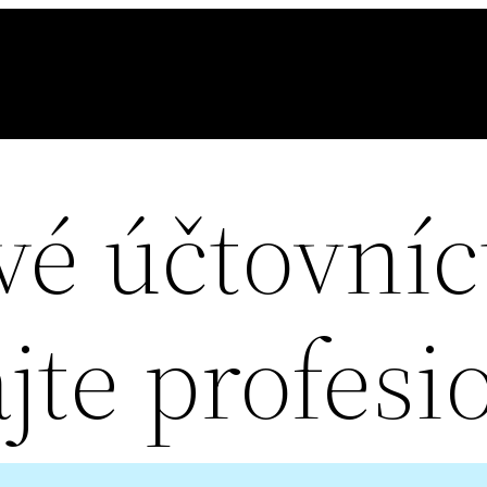
é účtovníct
jte profesi