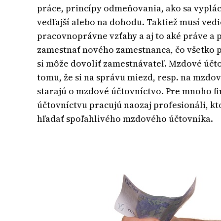
práce, princípy odmeňovania, ako sa vyplác
vedľajší alebo na dohodu. Taktiež musí ved
pracovnoprávne vzťahy a aj to aké práve a 
zamestnať nového zamestnanca, čo všetko po
si môže dovoliť zamestnávateľ. Mzdové účtov
tomu, že si na správu miezd, resp. na mzdov
starajú o mzdové účtovníctvo. Pre mnoho fir
účtovníctvu pracujú naozaj profesionáli, k
hľadať spoľahlivého mzdového účtovníka.