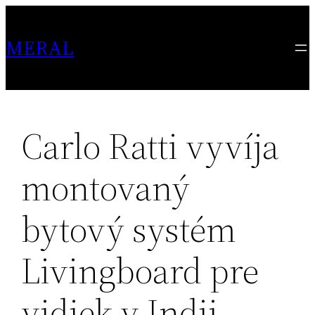
Skip
to
MERAL
content
Carlo Ratti vyvíja
montovaný
bytový systém
Livingboard pre
vidiek v Indii