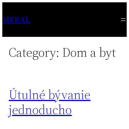
Skip
to
MERAL
content
Category:
Dom a byt
Útulné bývanie
jednoducho