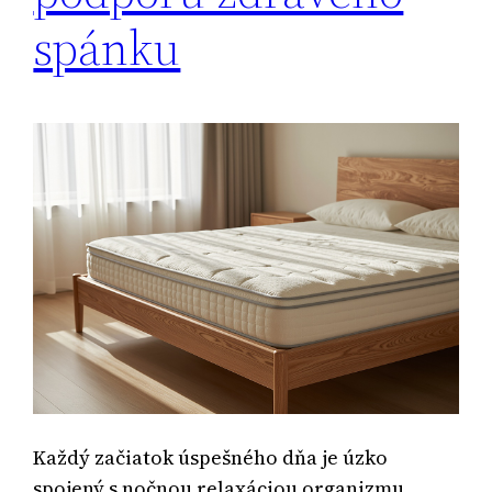
spánku
Každý začiatok úspešného dňa je úzko
spojený s nočnou relaxáciou organizmu