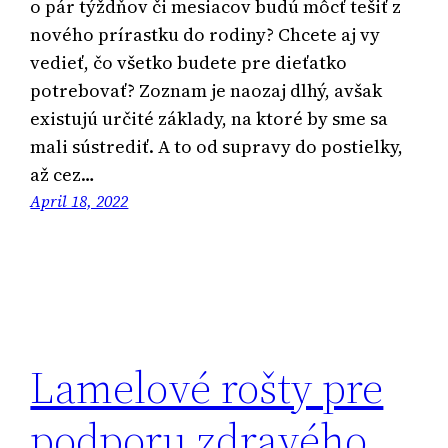
o pár týždňov či mesiacov budú môcť tešiť z
nového prírastku do rodiny? Chcete aj vy
vedieť, čo všetko budete pre dieťatko
potrebovať? Zoznam je naozaj dlhý, avšak
existujú určité základy, na ktoré by sme sa
mali sústrediť. A to od supravy do postielky,
až cez…
April 18, 2022
Lamelové rošty pre
podporu zdravého