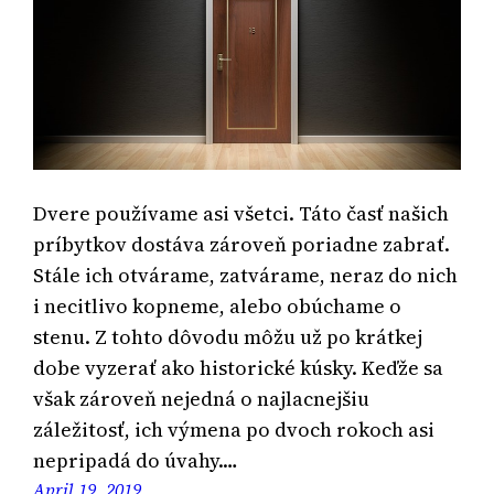
Dvere používame asi všetci. Táto časť našich
príbytkov dostáva zároveň poriadne zabrať.
Stále ich otvárame, zatvárame, neraz do nich
i necitlivo kopneme, alebo obúchame o
stenu. Z tohto dôvodu môžu už po krátkej
dobe vyzerať ako historické kúsky. Keďže sa
však zároveň nejedná o najlacnejšiu
záležitosť, ich výmena po dvoch rokoch asi
nepripadá do úvahy.…
April 19, 2019