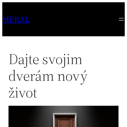
Skip
to
MERAL
content
Dajte svojim
dverám nový
život