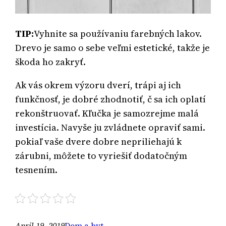
TIP:
Vyhnite sa používaniu farebných lakov.
Drevo je samo o sebe veľmi estetické, takže je
škoda ho zakryť.
Ak vás okrem výzoru dverí, trápi aj ich
funkčnosť, je dobré zhodnotiť, č sa ich oplatí
rekonštruovať. Kľučka je samozrejme malá
investícia. Navyše ju zvládnete opraviť sami.
pokiaľ vaše dvere dobre nepriliehajú k
zárubni, môžete to vyriešiť dodatočným
tesnením.
April 19, 2019
Dom a byt