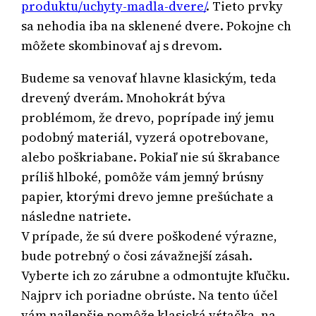
produktu/uchyty-madla-dvere/
. Tieto prvky
sa nehodia iba na sklenené dvere. Pokojne ch
môžete skombinovať aj s drevom.
Budeme sa venovať hlavne klasickým, teda
drevený dverám. Mnohokrát býva
problémom, že drevo, poprípade iný jemu
podobný materiál, vyzerá opotrebovane,
alebo poškriabane. Pokiaľ nie sú škrabance
príliš hlboké, pomôže vám jemný brúsny
papier, ktorými drevo jemne prešúchate a
následne natriete.
V prípade, že sú dvere poškodené výrazne,
bude potrebný o čosi závažnejší zásah.
Vyberte ich zo zárubne a odmontujte kľučku.
Najprv ich poriadne obrúste. Na tento účel
vám najlepšie pomôže klasická vŕtačka, na