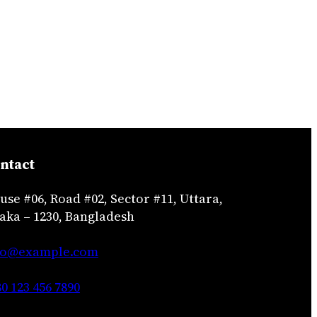
ntact
use #06, Road #02, Sector #11, Uttara,
aka – 1230, Bangladesh
fo@example.com
0 123 456 7890