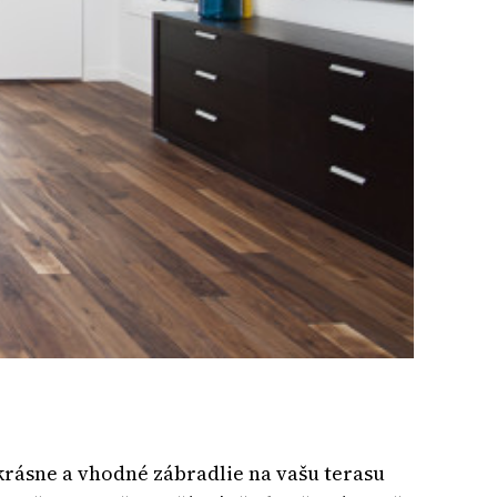
krásne a vhodné zábradlie na vašu terasu