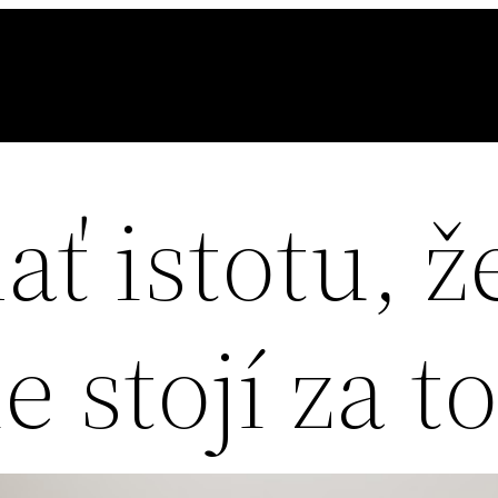
ť istotu, ž
 stojí za to