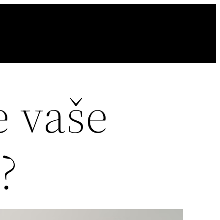
e vaše
?