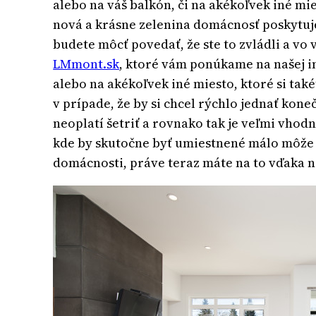
alebo na váš balkón, či na akékoľvek iné mie
nová a krásne zelenina domácnosť poskytuj
budete môcť povedať, že ste to zvládli a vo v
LMmont.sk
, ktoré vám ponúkame na našej i
alebo na akékoľvek iné miesto, ktoré si ta
v prípade, že by si chcel rýchlo jednať kon
neoplatí šetriť a rovnako tak je veľmi vhod
kde by skutočne byť umiestnené málo môže pr
domácnosti, práve teraz máte na to vďaka n