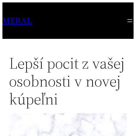
Skip
to
MERAL
content
Lepší pocit z vašej
osobnosti v novej
kúpeľni