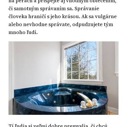
na perách a prispejte aj vhodným oblečením,
či samotným správaním sa. Správanie
človeka hraničí s jeho krásou. Ak sa vulgárne
alebo nevhodne správate, odpudzujete tým
mnoho ľudí.
Tí ľudia si veľmi dobre premyslia, či chcú