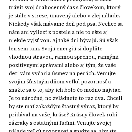
tráviť svoj drahocenný čas s človekom, ktorý
je stále v strese, unavený alebo v zlej nálade.
Niekedy však mávame deň pod psa. Nechce sa
nám ani vyliezť z postele a nie to ešte aj
niekde vyjsť von. Aj také dni bývajú. Sú však
len sem tam.
Svoju energiu si doplňte
vhodnou stravou, rannou sprchou, rannými
pozitívnymi správami alebo aj tým, že vaše
deti vám vyčaria úsmev na perách. Venujte
svojim šťastným dňom veľkú pozornosť a
snažte sa o to, aby ich bolo čo možno najviac.
Je to náročné, no zvládnete to raz dva.
Chceli
by ste mať zakaždým šťastný výraz, ktorý by
pridával na vašej kráse? Krásny človek robí
zázraky s ostatnými ľuďmi. Venujte svojej
nálade veľkú pozornosť a snažte sa, aby ste