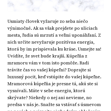
Usmiaty človek vyžaruje zo seba niečo
výnimočné. Ak sa však prejdete po uliciach
mesta, ľudia sú mrzutí a veľmi uponáhľaní. Z
nich určite nevyžaruje pozitívna energia,
ktorá by im prispievala ku kráse. Usmejte sa!
Uvidíte, že svet bude krajší. Kúpeľňa z
mramoru vám v tom isto pomôže. Radi
trávite čas vo vašej kúpeľni? Doprajte si
luxusný pocit, keď vstúpite do vašej kúpeľne.
Mramorová kúpeľňa je presne tá, akú ste si
vysnívali.
Máte v sebe energiu, ktorú
skrývate? Niekedy o nej ani nevieme, no
predsa v nás je. Snažte sa vstávať s úsmevom