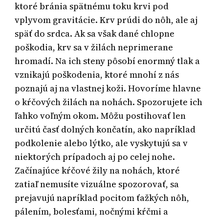
ktoré bránia spätnému toku krvi pod
vplyvom gravitácie. Krv prúdi do nôh, ale aj
späť do srdca. Ak sa však dané chlopne
poškodia, krv sa v žilách neprimerane
hromadí. Na ich steny pôsobí enormný tlak a
vznikajú poškodenia, ktoré mnohí z nás
poznajú aj na vlastnej koži. Hovoríme hlavne
o kŕčových žilách na nohách. Spozorujete ich
ľahko voľným okom. Môžu postihovať len
určitú časť dolných končatín, ako napríklad
podkolenie alebo lýtko, ale vyskytujú sa v
niektorých prípadoch aj po celej nohe.
Začínajúce kŕčové žily na nohách, ktoré
zatiaľ nemusíte vizuálne spozorovať, sa
prejavujú napríklad pocitom ťažkých nôh,
pálením, bolesťami, nočnými kŕčmi a