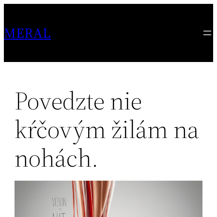
Skip
to
MERAL
content
Povedzte nie
kŕčovým žilám na
nohách.