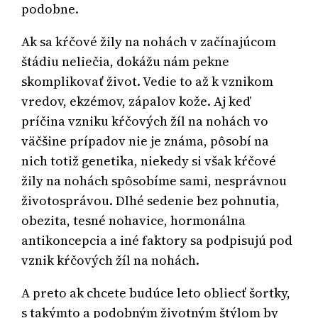
podobne.
Ak sa kŕčové žily na nohách v začínajúcom
štádiu neliečia, dokážu nám pekne
skomplikovať život. Vedie to až k vznikom
vredov, ekzémov, zápalov kože. Aj keď
príčina vzniku kŕčových žíl na nohách vo
väčšine prípadov nie je známa, pôsobí na
nich totiž genetika, niekedy si však kŕčové
žily na nohách spôsobíme sami, nesprávnou
životosprávou. Dlhé sedenie bez pohnutia,
obezita, tesné nohavice, hormonálna
antikoncepcia a iné faktory sa podpisujú pod
vznik kŕčových žíl na nohách.
A preto ak chcete budúce leto obliecť šortky,
s takýmto a podobným životným štýlom by