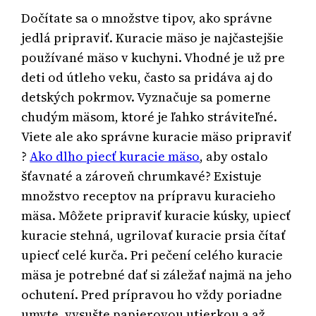
Dočítate sa o množstve tipov, ako správne
jedlá pripraviť. Kuracie mäso je najčastejšie
používané mäso v kuchyni. Vhodné je už pre
deti od útleho veku, často sa pridáva aj do
detských pokrmov. Vyznačuje sa pomerne
chudým mäsom, ktoré je ľahko stráviteľné.
Viete ale ako správne kuracie mäso pripraviť
?
Ako dlho piecť kuracie mäso
, aby ostalo
šťavnaté a zároveň chrumkavé? Existuje
množstvo receptov na prípravu kuracieho
mäsa. Môžete pripraviť kuracie kúsky, upiecť
kuracie stehná, ugrilovať kuracie prsia čítať
upiecť celé kurča. Pri pečení celého kuracie
mäsa je potrebné dať si záležať najmä na jeho
ochutení. Pred prípravou ho vždy poriadne
umyte, vysušte papierovou utierkou a až