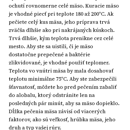
ochutí rovnomerne celé mäso. Kuracie mäso
je vhodné piecť pri teplote 180 až 200°C. Ak
pečiete celý kus mäsa, jeho príprava trvá
zväčša dlhšie ako pri nakrájaných kúskoch.
Trvá dlhšie, kým teplota prenikne cez celé
mesto. Aby ste sa uistili, či je mäso
dostatočne prepečené a baktérie
zlikvidované, je vhodné použiť teplomer.
Teplota vo vnútri mäsa by mala dosahovať
teplotu minimálne 75°C. Aby ste zabezpečili
šťavnatosť, môžete ho pred pečením zabaliť
do alobalu, ktorý odstránite len na
posledných pár minút, aby sa mäso dopieklo.
Dĺžka pečenia mäsa závisí od viacerých
faktorov, ako sú veľkosť, hrúbka mäsa, jeho
druh a typ vašej rúry.