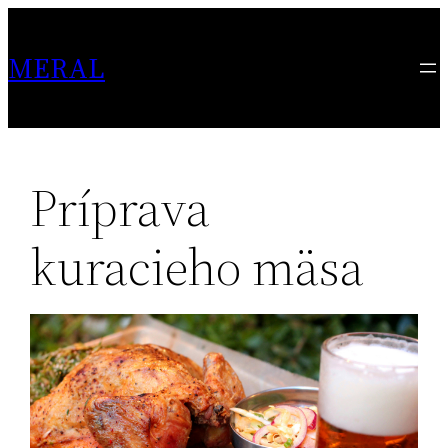
Skip
to
MERAL
content
Príprava
kuracieho mäsa