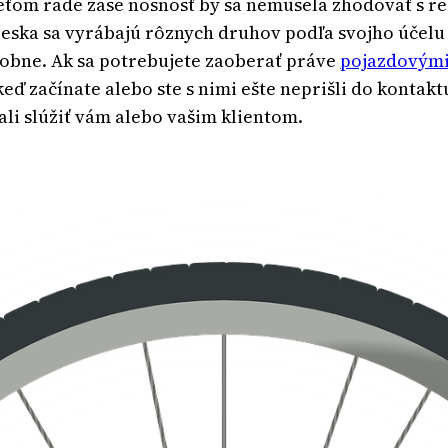
reťom rade zase nosnosť by sa nemusela zhodovať s r
olieska sa vyrábajú rôznych druhov podľa svojho účelu
odobne. Ak sa potrebujete zaoberať práve
pojazdovými
keď začínate alebo ste s nimi ešte neprišli do kontakt
ali slúžiť vám alebo vašim klientom.