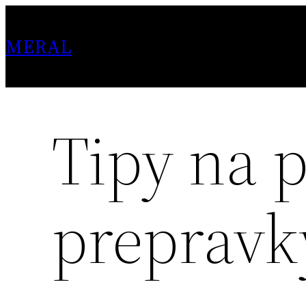
Skip
to
MERAL
content
Tipy na p
prepravk