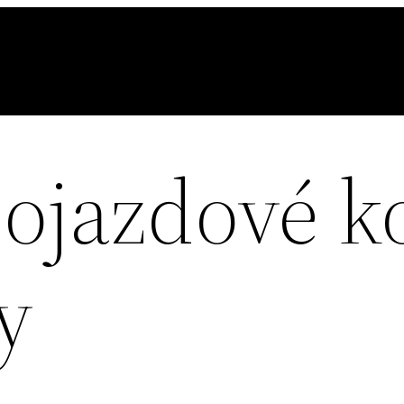
ojazdové ko
y