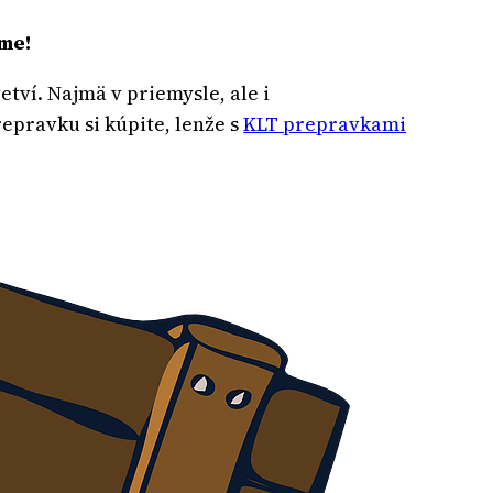
íme!
tví. Najmä v priemysle, ale i
epravku si kúpite, lenže s
KLT prepravkami