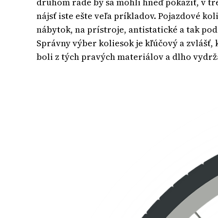
druhom rade by sa mohli hneď pokaziť, v t
nájsť iste ešte veľa príkladov. Pojazdové k
nábytok, na prístroje, antistatické a tak p
Správny výber koliesok je kľúčový a zvlášť, 
boli z tých pravých materiálov a dlho vydrž