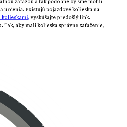
eálnou záťažou a tak podobne by sme mohli
 a určenia. Existujú pojazdové kolieska na
 kolieskami,
vyskúšajte predošlý link.
u. Tak, aby mali kolieska správne zaťaženie,