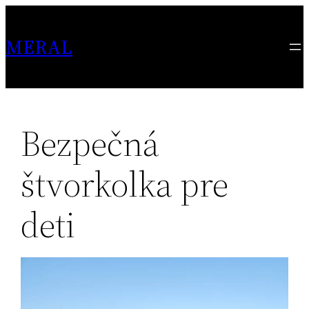
Skip
to
MERAL
content
Bezpečná
štvorkolka pre
deti