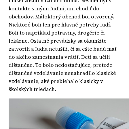
musel zostať v izolácii doma. Nesmel byť v
kontakte s inými ľuďmi, ani chodiť do
obchodov. Máloktorý obchod bol otvorený.
Niektoré boli len pre hlavné potreby ľudí.
Boli to napríklad potraviny, drogérie či
lekárne. Ostatné prevádzky sa okamžite
zatvorili a ľudia netušili, či sa ešte budú mať
do akého zamestnania vrátiť. Deti sa učili
dištančne. To bolo nedostačujúce, pretože
dištančné vzdelávanie nenahradilo klasické
vzdelávanie, aké prebiehalo klasicky v
školských triedach.