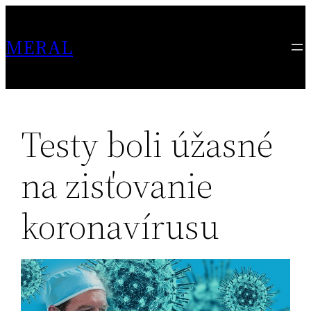
Skip
to
MERAL
content
Testy boli úžasné
na zisťovanie
koronavírusu