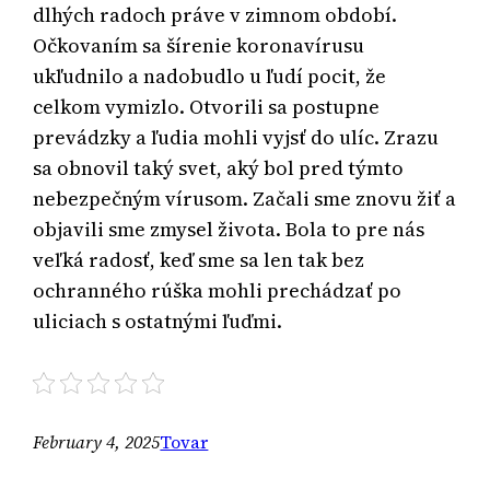
dlhých radoch práve v zimnom období.
Očkovaním sa šírenie koronavírusu
ukľudnilo a nadobudlo u ľudí pocit, že
celkom vymizlo. Otvorili sa postupne
prevádzky a ľudia mohli vyjsť do ulíc. Zrazu
sa obnovil taký svet, aký bol pred týmto
nebezpečným vírusom. Začali sme znovu žiť a
objavili sme zmysel života. Bola to pre nás
veľká radosť, keď sme sa len tak bez
ochranného rúška mohli prechádzať po
uliciach s ostatnými ľuďmi.
February 4, 2025
Tovar